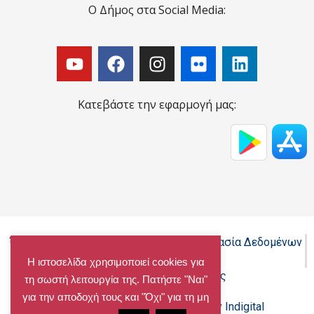
Ο Δήμος στα Social Media:
Κατεβάστε την εφαρμογή μας:
Όροι Χρήσης - Πολιτική Cookies - Προστασία Δεδομένων
Προσωπικού Χαρακτήρα
Η ιστοσελίδα χρησιμοποιεί cookies για
Δήλωση προσβασιμότητας
τη σωστή λειτουργία της. Πατήστε "Ναι"
για την αποδοχή τους και "Όχι" για τη μη
Copyright@chalandri.gr
Powered by Indigital