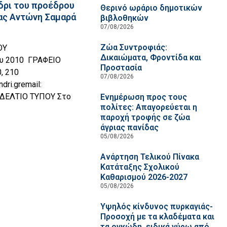
δρι του προέδρου
Θερινό ωράριο δημοτικών
ας Αντώνη Σαμαρά
βιβλοθηκών
07/08/2026
Ζώα Συντροφιάς:
ΟΥ
Δικαιώματα, Φροντίδα και
ου 2010 ΓΡΑΦΕΙΟ
Προστασία
, 210
07/08/2026
ri.gremail:
r ΔΕΛΤΙΟ ΤΥΠΟΥ Στο
Ενημέρωση προς τους
πολίτες: Απαγορεύεται η
παροχή τροφής σε ζώα
άγριας πανίδας
05/08/2026
Ανάρτηση Τελικού Πίνακα
Κατάταξης Σχολικού
Καθαρισμού 2026-2027
05/08/2026
Υψηλός κίνδυνος πυρκαγιάς-
Προσοχή με τα κλαδέματα και
τα ογκώδη, ειδικά γύρω από