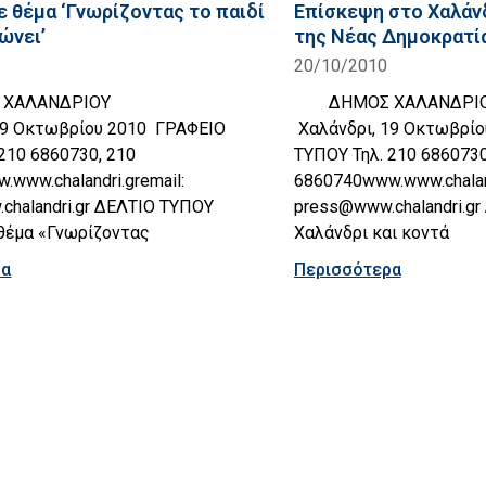
ε θέμα ‘Γνωρίζοντας το παιδί
Επίσκεψη στο Χαλάν
ώνει’
της Νέας Δημοκρατί
20/10/2010
ΑΛΑΝΔΡΙΟΥ
ΔΗΜΟΣ ΧΑΛΑΝΔΡΙ
19 Οκτωβρίου 2010 ΓΡΑΦΕΙΟ
Χαλάνδρι, 19 Οκτωβρί
210 6860730, 210
ΤΥΠΟΥ Τηλ. 210 6860730
www.chalandri.gremail:
6860740www.www.chaland
chalandri.gr ΔΕΛΤΙΟ ΤΥΠΟΥ
press@www.chalandri.g
 θέμα «Γνωρίζοντας
Χαλάνδρι και κοντά
ρα
Περισσότερα