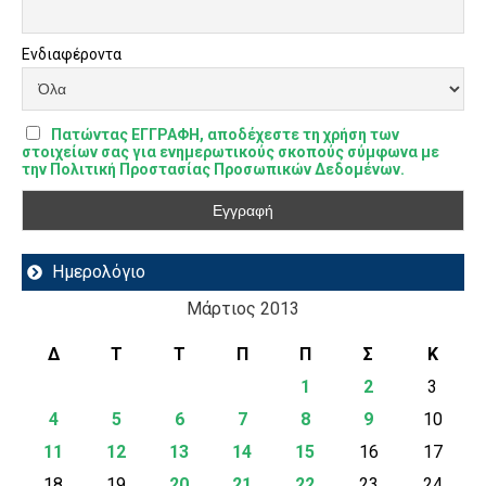
Ενδιαφέροντα
Πατώντας ΕΓΓΡΑΦΗ, αποδέχεστε τη χρήση των
στοιχείων σας για ενημερωτικούς σκοπούς σύμφωνα με
την Πολιτική Προστασίας Προσωπικών Δεδομένων.
Ημερολόγιο
Μάρτιος 2013
Δ
Τ
Τ
Π
Π
Σ
Κ
1
2
3
4
5
6
7
8
9
10
11
12
13
14
15
16
17
18
19
20
21
22
23
24