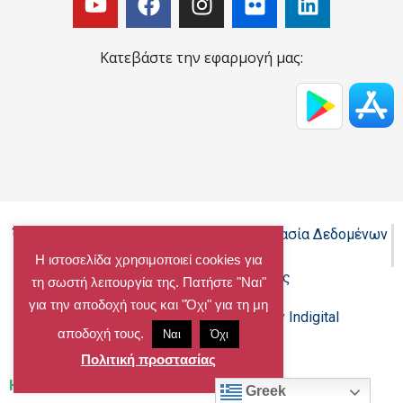
Κατεβάστε την εφαρμογή μας:
Όροι Χρήσης - Πολιτική Cookies - Προστασία Δεδομένων
Προσωπικού Χαρακτήρα
Η ιστοσελίδα χρησιμοποιεί cookies για
Δήλωση προσβασιμότητας
τη σωστή λειτουργία της. Πατήστε "Ναι"
για την αποδοχή τους και "Όχι" για τη μη
Copyright@chalandri.gr
Powered by Indigital
αποδοχή τους.
Ναι
Όχι
Πολιτική προστασίας
Home
»
Archives for 24/04/2014
Greek