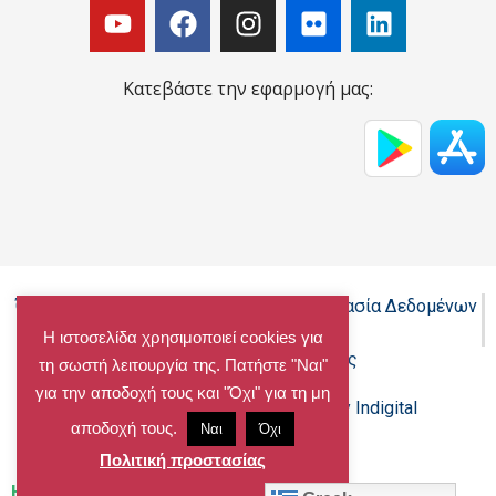
Κατεβάστε την εφαρμογή μας:
Όροι Χρήσης - Πολιτική Cookies - Προστασία Δεδομένων
Προσωπικού Χαρακτήρα
Η ιστοσελίδα χρησιμοποιεί cookies για
Δήλωση προσβασιμότητας
τη σωστή λειτουργία της. Πατήστε "Ναι"
για την αποδοχή τους και "Όχι" για τη μη
Copyright@chalandri.gr
Powered by Indigital
αποδοχή τους.
Ναι
Όχι
Πολιτική προστασίας
Home
»
Archives for 14/11/2016