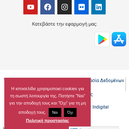
Κατεβάστε την εφαρμογή μας:
Όροι Χρήσης - Πολιτική Cookies - Προστασία Δεδομένων
Προσωπικού Χαρακτήρα
Η ιστοσελίδα χρησιμοποιεί cookies για
Δήλωση προσβασιμότητας
τη σωστή λειτουργία της. Πατήστε "Ναι"
για την αποδοχή τους και "Όχι" για τη μη
Copyright@chalandri.gr
Powered by Indigital
αποδοχή τους.
Ναι
Όχι
Πολιτική προστασίας
Home
»
Archives for 26/11/2020