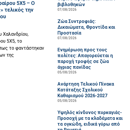
αίρου 5Χ5 – Ο
βιβλοθηκών
» τελικός την
07/08/2026
ίου
Ζώα Συντροφιάς:
Δικαιώματα, Φροντίδα και
Προστασία
υ Χαλανδρίου,
07/08/2026
υ 5Χ5, το
όπως το φαντάστηκαν
Ενημέρωση προς τους
ων της
πολίτες: Απαγορεύεται η
παροχή τροφής σε ζώα
άγριας πανίδας
05/08/2026
Ανάρτηση Τελικού Πίνακα
Κατάταξης Σχολικού
Καθαρισμού 2026-2027
05/08/2026
Υψηλός κίνδυνος πυρκαγιάς-
Προσοχή με τα κλαδέματα και
τα ογκώδη, ειδικά γύρω από
τη Ρεματιά