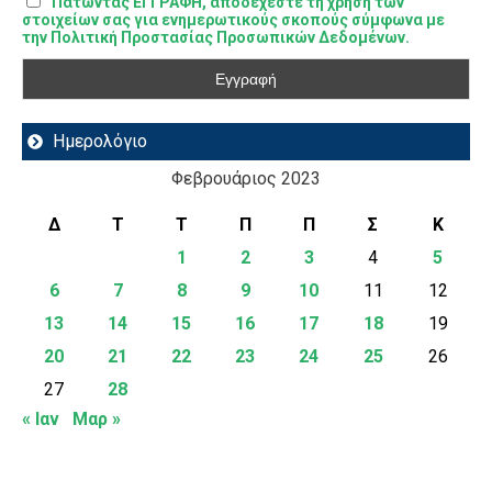
Πατώντας ΕΓΓΡΑΦΗ, αποδέχεστε τη χρήση των
στοιχείων σας για ενημερωτικούς σκοπούς σύμφωνα με
την Πολιτική Προστασίας Προσωπικών Δεδομένων.
Ημερολόγιο
Φεβρουάριος 2023
Δ
Τ
Τ
Π
Π
Σ
Κ
1
2
3
4
5
6
7
8
9
10
11
12
13
14
15
16
17
18
19
20
21
22
23
24
25
26
27
28
« Ιαν
Μαρ »