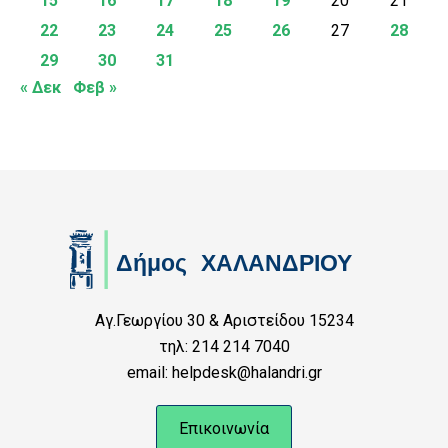
15
16
17
18
19
20
21
22
23
24
25
26
27
28
29
30
31
« Δεκ
Φεβ »
Αγ.Γεωργίου 30 & Αριστείδου 15234
τηλ: 214 214 7040
email: helpdesk@halandri.gr
Επικοινωνία