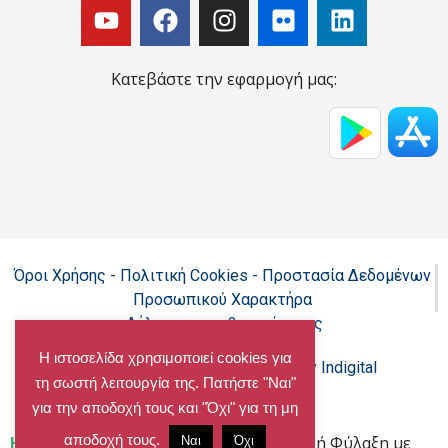
Κατεβάστε την εφαρμογή μας:
Όροι Χρήσης - Πολιτική Cookies - Προστασία Δεδομένων
Προσωπικού Χαρακτήρα
Δήλωση προσβασιμότητας
Η ιστοσελίδα χρησιμοποιεί cookies για
Copyright@chalandri.gr
Powered by Indigital
τη σωστή λειτουργία της. Πατήστε "Ναι"
για την αποδοχή τους και "Όχι" για τη μη
αποδοχή τους.
Home
»
Πίνακες κατάταξης «Καλοκαιρινή Φύλαξη με
Ναι
Όχι