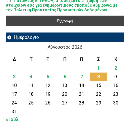
Πατώντας ΕΓΓΡΑΦΗ, αποδέχεστε τη χρήση των
στοιχείων σας για ενημερωτικούς σκοπούς σύμφωνα με
την Πολιτική Προστασίας Προσωπικών Δεδομένων.
Ημερολόγιο
Αύγουστος 2026
Δ
Τ
Τ
Π
Π
Σ
Κ
1
2
3
4
5
6
7
8
9
10
11
12
13
14
15
16
17
18
19
20
21
22
23
24
25
26
27
28
29
30
31
« Ιούλ