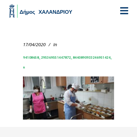
Skip to main content
17/04/2020
In
94108658_295369551447872_8440890933246951424_
n