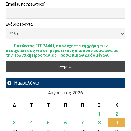
Email (υποχρεωτικό)
Ενδιαφέροντα
Πατώντας ΕΓΓΡΑΦΗ, αποδέχεστε τη χρήση των
στοιχείων σας για ενημερωτικούς σκοπούς σύμφωνα με
την Πολιτική Προστασίας Προσωπικών Δεδομένων.
Ημερολόγιο
Αύγουστος 2026
Δ
Τ
Τ
Π
Π
Σ
Κ
1
2
3
4
5
6
7
8
9