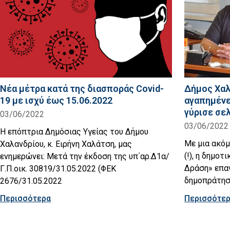
Νέα μέτρα κατά της διασποράς Covid-
Δήμος Χαλ
19 με ισχύ έως 15.06.2022
αγαπημένε
γύρισε σε
03/06/2022
03/06/2022
Η επόπτρια Δημόσιας Υγείας του Δήμου
Με μια ακόμ
Χαλανδρίου, κ. Ειρήνη Χαλάτση, μας
(!), η δημο
ενημερώνει: Μετά την έκδοση της υπ΄αρ.Δ1α/
Δράση» επα
Γ.Π.οικ. 30819/31.05.2022 (ΦΕΚ
δημοπράτησ
2676/31.05.2022
Περισσότερα
Περισσότε