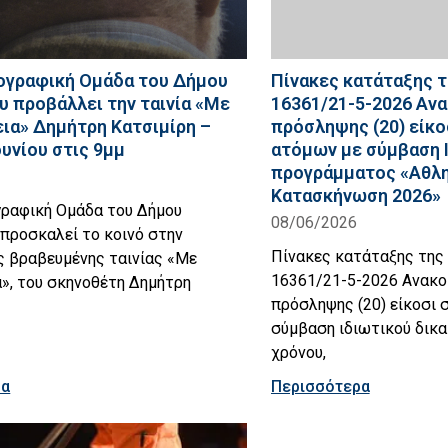
ογραφική Ομάδα του Δήμου
Πίνακες κατάταξης τ
υ προβάλλει την ταινία «Με
16361/21-5-2026 Αν
ια» Δημήτρη Κατσιμίρη –
πρόσληψης (20) είκο
ουνίου στις 9μμ
ατόμων με σύμβαση 
προγράμματος «Αθλη
Κατασκήνωση 2026»
γραφική Ομάδα του Δήμου
08/06/2026
προσκαλεί το κοινό στην
Πίνακες κατάταξης της 
ς βραβευμένης ταινίας «Με
16361/21-5-2026 Ανακο
», του σκηνοθέτη Δημήτρη
πρόσληψης (20) είκοσι 
σύμβαση ιδιωτικού δικα
χρόνου,
ρα
Περισσότερα