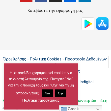
Κατεβάστε την εφαρμογή μας:
Όροι Χρήσης - Πολιτική Cookies - Προστασία Δεδομένων
Προσωπικού Χαρακτήρα
Δήλωση προσβασιμότητας
Η ιστοσελίδα χρησιμοποιεί cookies για
τη σωστή λειτουργία της. Πατήστε "Ναι"
Copyright@chalandri.gr
Powered by Indigital
για την αποδοχή τους και "Όχι" για τη μη
αποδοχή τους.
Ναι
Όχι
Home
»
Ο ΔΗΜΟΣ
»
Διακηρύξεις διαγωνισμών – έτη
Πολιτική προστασίας
»
Διακηρύξεις- 2019
Greek