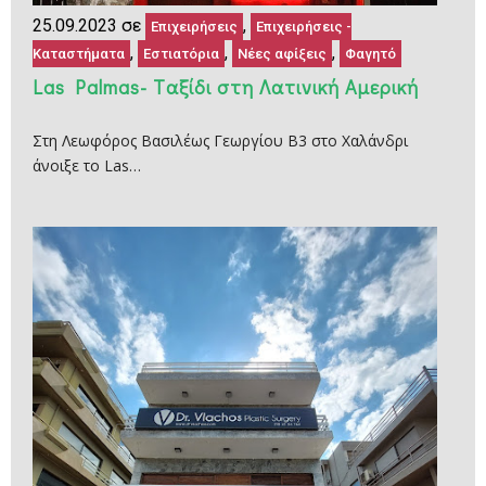
25.09.2023 σε
,
Επιχειρήσεις
Επιχειρήσεις -
,
,
,
Καταστήματα
Εστιατόρια
Νέες αφίξεις
Φαγητό
Las Palmas- Tαξίδι στη Λατινική Αμερική
Στη Λεωφόρος Βασιλέως Γεωργίου Β3 στο Χαλάνδρι
άνοιξε το Las…