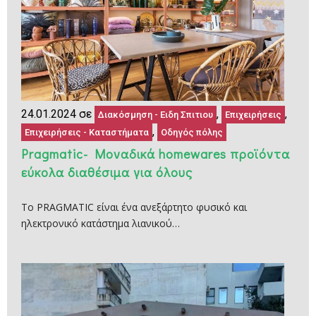
24.01.2024 σε
,
,
Διακόσμηση - Ειδη Σπιτιου
Επιχειρήσεις
,
Επιχειρήσεις - Καταστήματα
Οδηγός πόλης
Pragmatic- Moναδικά homewares προϊόντα
εύκολα διαθέσιμα για όλους
Το PRAGMATIC είναι ένα ανεξάρτητο φυσικό και
ηλεκτρονικό κατάστημα λιανικού…