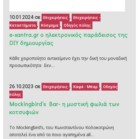
10.01.2024 σε
,
Επιχειρήσεις
Επιχειρήσεις -
,
,
Καταστήματα
Κόσμημα
Οδηγός πόλης
e-xantra.gr o ηλεκτρονικός παράδεισος της
DIY δημιουργίας
Κάθε χειροποίητο αντικείμενο έχει την δική του μοναδική
προσωπικότητα δεν…
26.10.2023 σε
,
,
Επιχειρήσεις
Καφέ - Μπαρ
Οδηγός
πόλης
Mockingbird’s Bar- η μυστική φωλιά των
κοτσυφιών
Το Mockingbird’s, του Κωνσταντίνου Κολοκοτρώνη
αποτελεί ένα από τα ποιο αγαπημένα all…