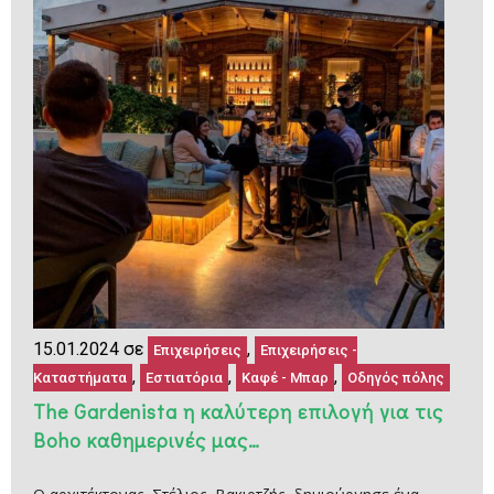
15.01.2024 σε
,
Επιχειρήσεις
Επιχειρήσεις -
,
,
,
Καταστήματα
Εστιατόρια
Καφέ - Μπαρ
Οδηγός πόλης
The Gardenista η καλύτερη επιλογή για τις
Βoho καθημερινές μας…