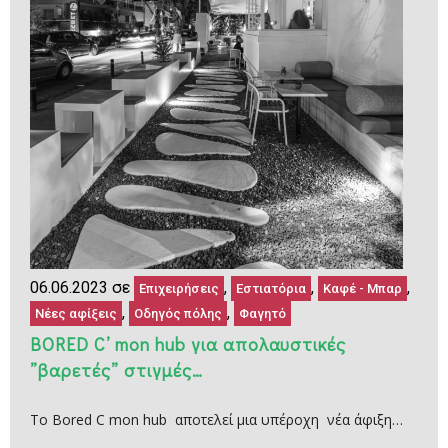
06.06.2023 σε
,
,
,
Επιχειρήσεις
Εστιατόρια
Καφέ - Μπαρ
,
,
Νέες αφίξεις
Οδηγός πόλης
Φαγητό
BORED C’ mon hub για απολαυστικές
”βαρετές” στιγμές…
Το Βored C mon hub αποτελεί μια υπέροχη νέα άφιξη…