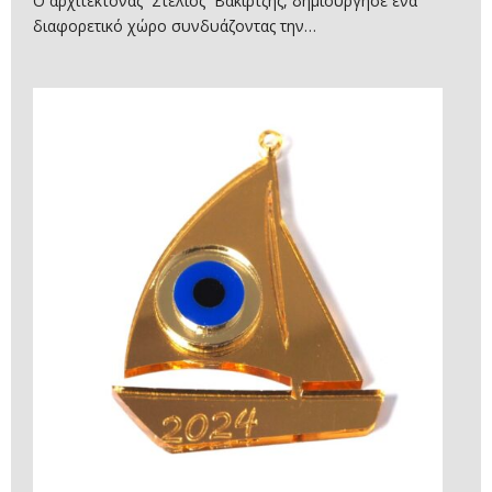
Ο αρχιτέκτονας Στέλιος Βακιρτζής, δημιούργησε ένα
διαφορετικό χώρο συνδυάζοντας την…