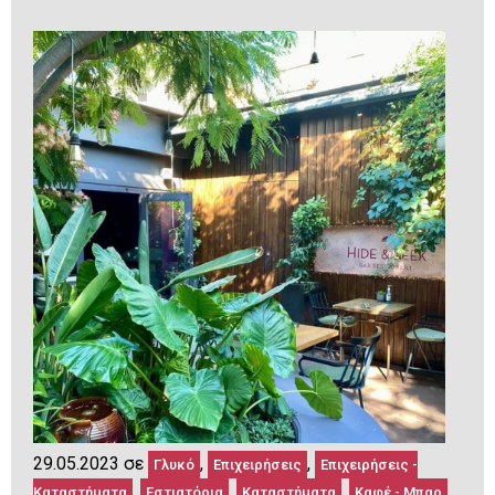
29.05.2023 σε
,
,
Γλυκό
Επιχειρήσεις
Επιχειρήσεις -
,
,
,
,
Καταστήματα
Εστιατόρια
Καταστήματα
Καφέ - Μπαρ