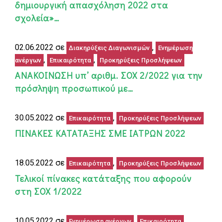
δημιουργική απασχόληση 2022 στα
σχολεία»…
02.06.2022 σε
,
Διακηρύξεις Διαγωνισμών
Ενημέρωση
,
,
ανέργων
Επικαιρότητα
Προκηρύξεις Προσλήψεων
ΑΝΑΚΟΙΝΩΣΗ υπ’ αριθμ. ΣΟΧ 2/2022 για την
πρόσληψη προσωπικού με…
30.05.2022 σε
,
Επικαιρότητα
Προκηρύξεις Προσλήψεων
ΠΙΝΑΚΕΣ ΚΑΤΑΤΑΞΗΣ ΣΜΕ ΙΑΤΡΩΝ 2022
18.05.2022 σε
,
Επικαιρότητα
Προκηρύξεις Προσλήψεων
Τελικοί πίνακες κατάταξης που αφορούν
στη ΣΟΧ 1/2022
10.05.2022 σε
,
,
Ενημέρωση ανέργων
Επικαιρότητα