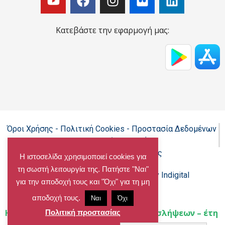
Κατεβάστε την εφαρμογή μας:
Όροι Χρήσης - Πολιτική Cookies - Προστασία Δεδομένων
Προσωπικού Χαρακτήρα
Δήλωση προσβασιμότητας
Η ιστοσελίδα χρησιμοποιεί cookies για
τη σωστή λειτουργία της. Πατήστε "Ναι"
Copyright@chalandri.gr
Powered by Indigital
για την αποδοχή τους και "Όχι" για τη μη
αποδοχή τους.
Ναι
Όχι
Home
»
Ο ΔΗΜΟΣ
»
Προκηρύξεις προσλήψεων – έτη
Πολιτική προστασίας