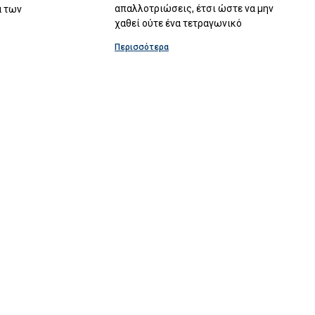
απαλλοτριώσεις, έτσι ώστε να μην
α των
χαθεί ούτε ένα τετραγωνικό
Περισσότερα