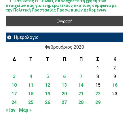
Πατώντας ΕΓΓΡΑΦΗ, αποδέχεστε τη χρήση των
στοιχείων σας για ενημερωτικούς σκοπούς σύμφωνα με
την Πολιτική Προστασίας Προσωπικών Δεδομένων.
Ημερολόγιο
Φεβρουάριος 2020
Δ
Τ
Τ
Π
Π
Σ
Κ
1
2
3
4
5
6
7
8
9
10
11
12
13
14
15
16
17
18
19
20
21
22
23
24
25
26
27
28
29
« Ιαν
Μαρ »