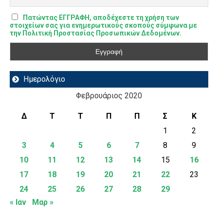
Πατώντας ΕΓΓΡΑΦΗ, αποδέχεστε τη χρήση των
στοιχείων σας για ενημερωτικούς σκοπούς σύμφωνα με
την Πολιτική Προστασίας Προσωπικών Δεδομένων.
Ημερολόγιο
Φεβρουάριος 2020
Δ
Τ
Τ
Π
Π
Σ
Κ
1
2
3
4
5
6
7
8
9
10
11
12
13
14
15
16
17
18
19
20
21
22
23
24
25
26
27
28
29
« Ιαν
Μαρ »