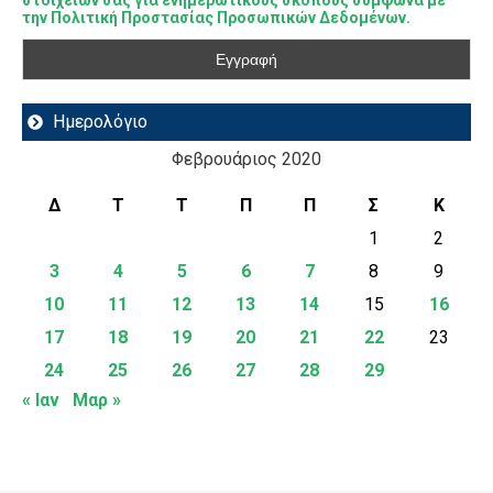
στοιχείων σας για ενημερωτικούς σκοπούς σύμφωνα με
την Πολιτική Προστασίας Προσωπικών Δεδομένων.
Ημερολόγιο
Φεβρουάριος 2020
Δ
Τ
Τ
Π
Π
Σ
Κ
1
2
3
4
5
6
7
8
9
10
11
12
13
14
15
16
17
18
19
20
21
22
23
24
25
26
27
28
29
« Ιαν
Μαρ »