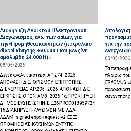
Διακήρυξη Ανοικτού Ηλεκτρονικού
Απολογισμ
Διαγωνισμού, άνω των ορίων, για
προγράμμα
την«Προμήθεια καυσίμων (πετρέλαιο
για την πρ
diesel κίνησης 360.000lt και βενζίνη
ενεργειακ
αμόλυβδη 24.000 lt)»
08/05/2026
08/05/2026
Τα πεπραγμ
Δείτε αναλυτικότερα: ΑΡ.274_2026-
πλαίσιο το
ΑΠΟΦΑΣΗ-Δ.Ε.-ΟΡΙΣΜΟΥ-ΕΠΙΤΡΟΠΗΣ-
ERASMUS «Gr
ΔΙΕΝΕΡΓΕΙΑΣ ΑΡ.295_2026-ΑΠΟΦΑΣΗ-Δ.Ε.-
παρουσιάστ
ΕΓΚΡΙΣΗΣ-ΟΡΩΝ-ΑΜ8_2026 1α.ΠΡΟΚΗΡΥΞΗ-
συνάντησης
ΔΗΜΟΣΙΕΥΣΗΣ-ΣΤΗΝ-Ε.Ε.26PROC018969724
1δ.ΔΙΑΚΗΡΥΞΗ-ΚΑΥΣΙΜΩΝ-ΜΕ-ΑΔΑ-
ΑΔΑΜ_signed espd-request-v2 ΕΕΕΣ-
ΠΡΟΜΗΘΕΙΑΣ-ΚΑΥΣΙΜΩΝ ΕΝΤΥΠΟ-