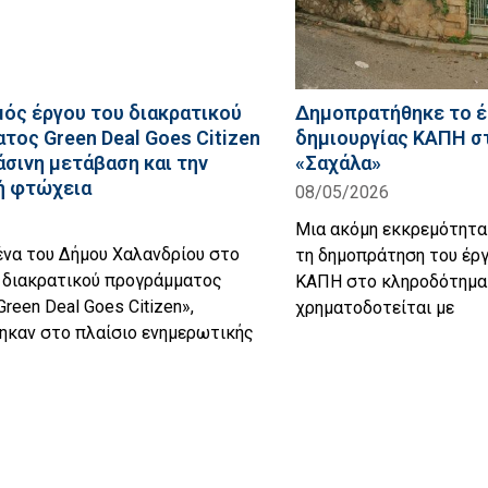
ός έργου του διακρατικού
Δημοπρατήθηκε το έ
τος Green Deal Goes Citizen
δημιουργίας ΚΑΠΗ σ
άσινη μετάβαση και την
«Σαχάλα»
ή φτώχεια
08/05/2026
Μια ακόμη εκκρεμότητα 
ένα του Δήμου Χαλανδρίου στο
τη δημοπράτηση του έργ
υ διακρατικού προγράμματος
ΚΑΠΗ στο κληροδότημα 
een Deal Gοes Citizen»,
χρηματοδοτείται με
ηκαν στο πλαίσιο ενημερωτικής